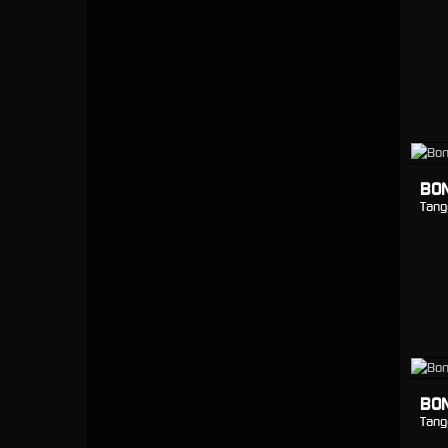
BON
Tang
BON
Tang