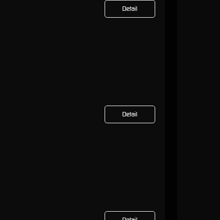
Detail
Detail
Detail