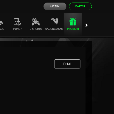
MASUK
DAFTAR
ADE
POKER
E-SPORTS
SABUNG AYAM
PROMOSI
Detail