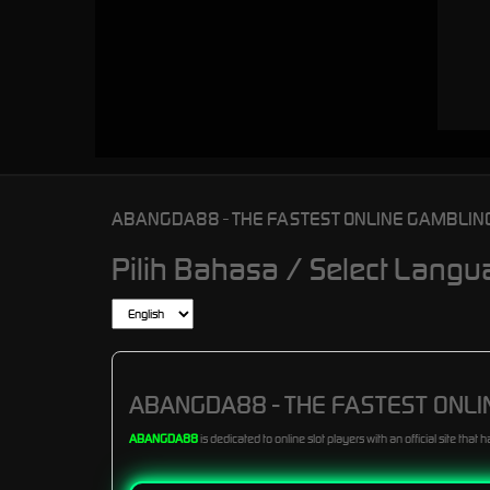
ABANGDA88 - THE FASTEST ONLINE GAMBLING 
Pilih Bahasa / Select Lang
ABANGDA88 - THE FASTEST ONLI
ABANGDA88
is dedicated to online slot players with an official site that