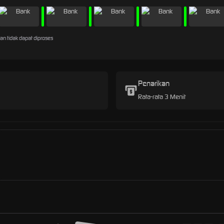
an tidak dapat diproses
Penarikan
Rata-rata 3 Menit