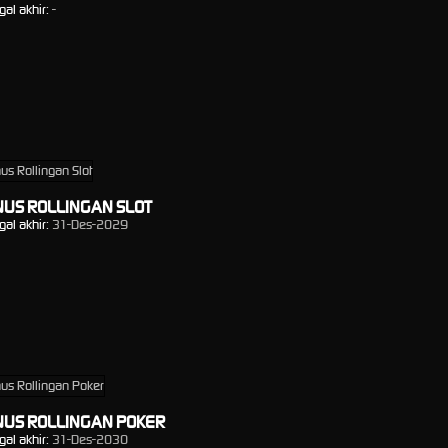
gal akhir:
-
US ROLLINGAN SLOT
gal akhir:
31-Des-2029
US ROLLINGAN POKER
gal akhir:
31-Des-2030