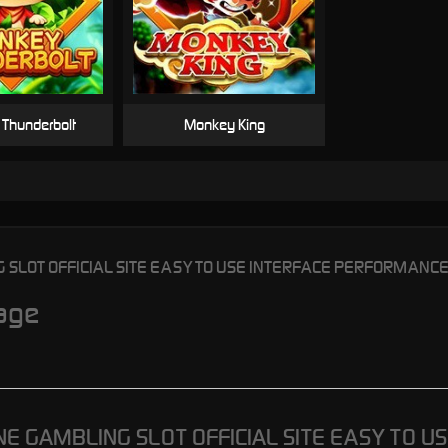
Thunderbolt
Monkey King
SLOT OFFICIAL SITE EASY TO USE INTERFACE PERFORMANC
uage
NE GAMBLING SLOT OFFICIAL SITE EASY TO 