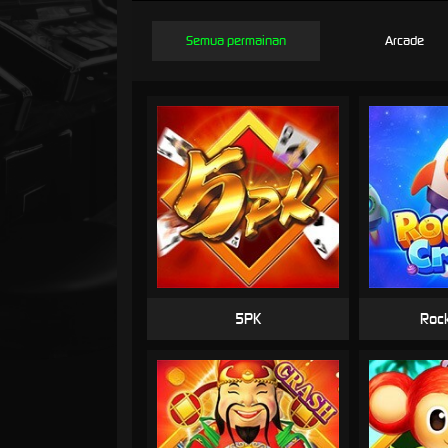
Semua permainan
Arcade
5PK
Rock