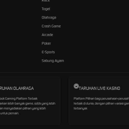
Race
Togel
Olahraga
Crash Game
Arcade
Poker
E-Sports
Sabung Ayam
RUHAN OLAHRAGA
TARUHAN LIVE KASINO
ook Gaming Platform Terbaik
Platform Pilihan bagi perusahaan-perusa
kan lebih banyak game, odds yang lebih
terbaik di dunia, dengan pilihan variasi g
 dan menyediakan pilihan yang lebih
terbanyak
untuk pemain.