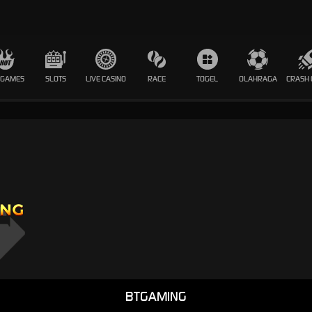
 GAMES
SLOTS
LIVE CASINO
RACE
TOGEL
OLAHRAGA
CRASH
BTGAMING