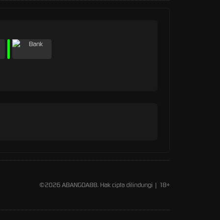
©2026 ABANGDA88. Hak cipta dilindungi | 18+