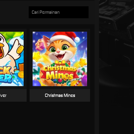
iver
Christmas Mines