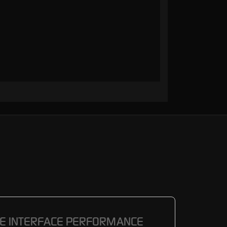
E
USE INTERFACE PERFORMANCE