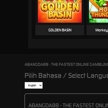
GOLDEN BASIN
Monkey 
ABANGDA88 - THE FASTEST ONLINE GAMBLING 
Pilih Bahasa / Select Lang
ABANGDA88 - THE FASTEST ONLI