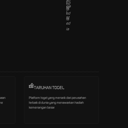
TARUHAN TOGEL
haan
Platform togel yang menarik dari perusahan
ame
terbaik di dunia yang menawarkan hadiah
kemenangan besar